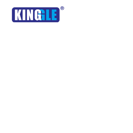
产品中心
自动化方案
行业应用
公司针对吹塑工厂的整体⽣产规划,⾃动化供料、破碎、供⽓、 供
连续式吹塑机
包装行业
连续式高速吹塑机
汽配行业
的后续切割、修边、为⽆人化⽣产提供有⼒的技术保障。
储料式高速吹塑机
容器行业
产品专用吹塑机
路政行业
集中供料
自动封口和机械手
吹塑配件
园林行业
医疗行业
婴童行业
物流行业
查看更多
查看更多
其他行业
查看更多