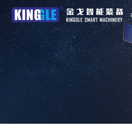
产品中心
自动化方案
行业应用
公司针对吹塑工厂的整体⽣产规划,⾃动化供料、破碎、供⽓、 供
连续式吹塑机
包装行业
连续式高速吹塑机
汽配行业
的后续切割、修边、为⽆人化⽣产提供有⼒的技术保障。
储料式高速吹塑机
容器行业
产品专用吹塑机
路政行业
集中供料
自动封口和机械手
吹塑配件
园林行业
医疗行业
婴童行业
物流行业
查看更多
查看更多
其他行业
查看更多