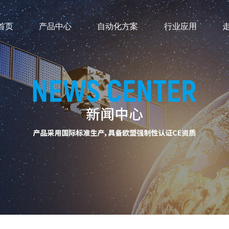
首页
产品中心
自动化方案
行业应用
⽔，提供⼀站式服务，提供吹塑⽣产
储料式吹塑机
浮体行业
发泡吹塑机
玩具行业
自动化切割
体育行业
桌椅行业